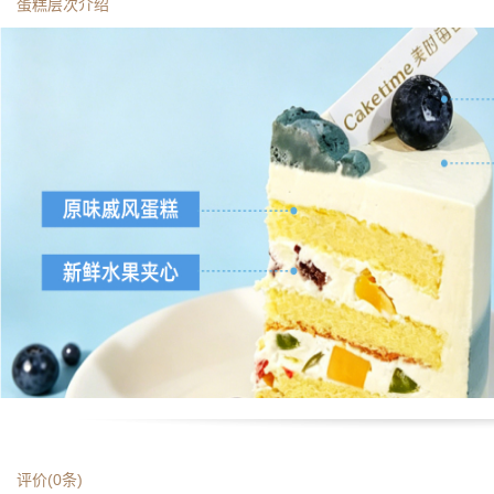
蛋糕层次介绍
评价(
0
条)