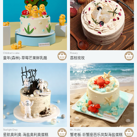
1
2
3
4
5
6
Children's cake
Rosary
童年(森林)·草莓芒果鲜乳酪
荔枝玫玫
Starlight Oreo
Mr. Krabs
星航奥利奥·海盐奥利奥蛋糕
蟹老板·巨蟹座芭乐凤梨海盐蛋糕