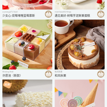
a young girl's heart
meet beautiful things
少女心-双莓啫喱蓝莓慕斯
遇见美好-树莓芋泥鲜果蛋糕
Wishing Well
和风秋栗
许愿池（新款）
和风秋栗