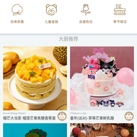
大厨推荐
Durian Mango Master
Children's cake
榴芒大当家·榴莲芒果焦糖香蕉蛋
童年(派对)·草莓芒果鲜乳酪
糕