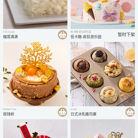
Full Durian
低卡糖·疯狂游乐园
暂时下架
榴莲满满
低卡糖·疯狂游乐园
Golden Tree
scone
摇钱树
日式冰乳酪司康