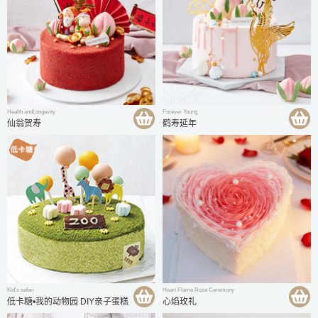
Health andLongevity
Forever Young
仙翁贺寿
鹤寿延年
Kid's safari
Heart Flame Rose Ceremony
低卡糖•我的动物园 DIY亲子蛋糕
心焰玫礼