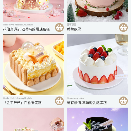
The Fairy's Magical Adventure
香莓飘雪
花仙奇遇记·双莓马蹄爆珠蛋糕
香莓飘雪
Golden Bull, Glowing Brightly
Strawberry Cake
「金牛芒芒」百香果蛋糕
莓有烦恼·草莓轻乳酪蛋糕