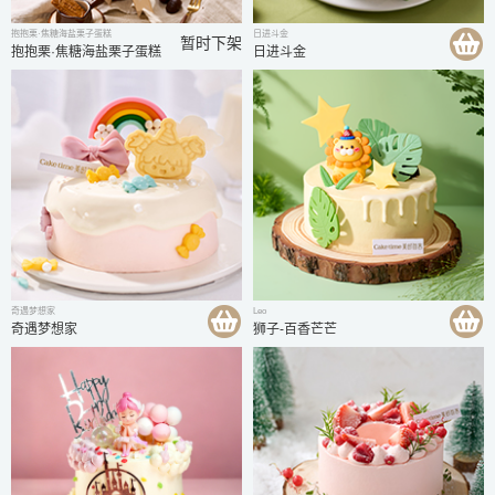
抱抱栗·焦糖海盐栗子蛋糕
日进斗金
暂时下架
抱抱栗·焦糖海盐栗子蛋糕
日进斗金
奇遇梦想家
Leo
奇遇梦想家
狮子-百香芒芒