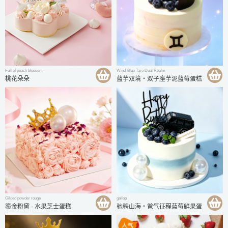
Full of peach blossom
Wind-Blue Taro Dual Realm
桃花朵朵
蓝芋双境・双子座芋泥蓝莓蛋糕
Gilded powder rouge
gallop
鎏金粉黛 · 水果芝士蛋糕
驰骋山海・爸气征程蓝莓鲜果蛋
糕