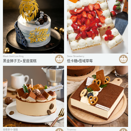
Black Gold Lion King
Snow Strawberry
黑金狮子王• 星座蛋糕
低卡糖•雪域草莓
香椰摩卡•凝酪
Tiramisu