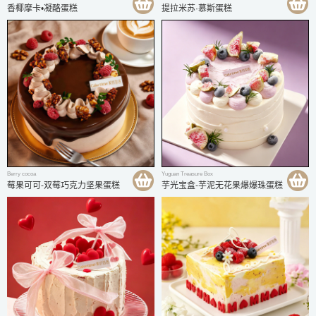
香椰摩卡•凝酪蛋糕
提拉米苏·慕斯蛋糕
Berry cocoa
Yuguan Treasure Box
莓果可可-双莓巧克力坚果蛋糕
芋光宝盒-芋泥无花果爆爆珠蛋糕