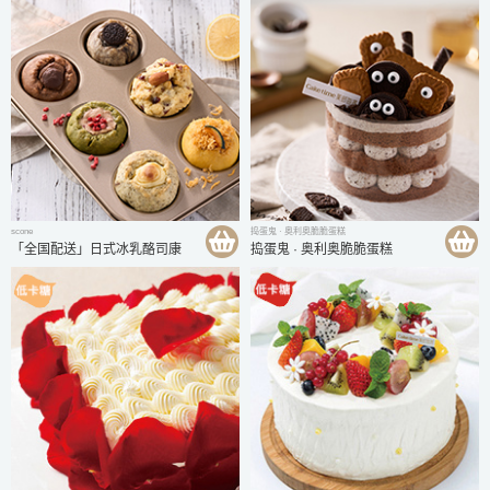
scone
捣蛋鬼 · 奥利奥脆脆蛋糕
「全国配送」日式冰乳酪司康
捣蛋鬼 · 奥利奥脆脆蛋糕