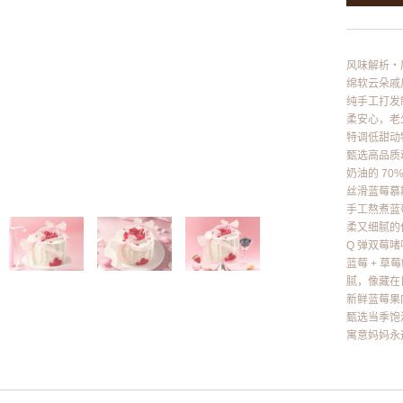
风味解析・
绵软云朵戚风
纯手工打发
柔安心，老
特调低甜动
甄选高品质
奶油的 7
丝滑蓝莓慕
手工熬煮蓝
柔又细腻的
Q 弹双莓啫
蓝莓 + 
腻，像藏在
新鲜蓝莓果肉
甄选当季饱
寓意妈妈永