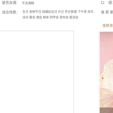
是否含酒：
口 感
不含酒精
适合场景：
生日 各种节日 结婚纪念日 升迁 乔迁新居 下午茶 欢乐
保 质 
派对 宴会 酒会 相亲 同学会 发布会 座谈会
蛋糕食