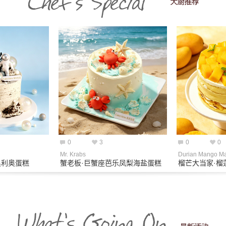
0
3
0
0
Mr. Krabs
Durian Mango Ma
奥利奥蛋糕
蟹老板·巨蟹座芭乐凤梨海盐蛋糕