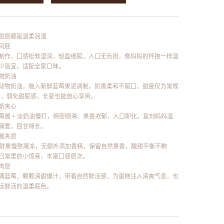
层层都是温柔浪漫​
胚​
制作，口感松软湿润、轻盈细腻，入口无负担，像妈妈的怀抱一样温
少皆宜，适配全家口味。​
物奶油​
动物奶油，融入新鲜蓝莓果泥调制，奶香柔和不腻口，甜度仅为常规
0%，弱化甜腻感，长辈也能放心享用。​
斯夹心​
莓酱 + 淡奶油慢打，绵密顺滑、果香浓郁，入口即化，复刻妈妈温
偏爱，回甘绵长。​
喱夹层​
草莓鲜果慢熬凝冻，无额外添加香精，保留自然果香，酸甜平衡不齁
日常里的小惊喜，丰富口感层次。​
层​
满蓝莓，颗颗清甜爆汁，带着自然鲜活感，为蛋糕注入清爽气息，也
远鲜活的温柔底色。