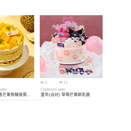
0
13
ster
Children's cake
榴芒大当家·榴莲芒果焦糖香蕉蛋糕
童年(派对)·草莓芒果鲜乳酪