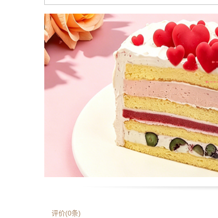
评价(
0
条)