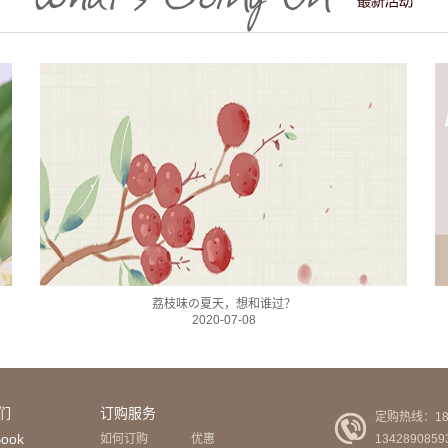
荔枝味の夏天，想和谁过？
2020-07-08
们
订购服务
定购热线：189
Book
如何订购
优惠
1342890859