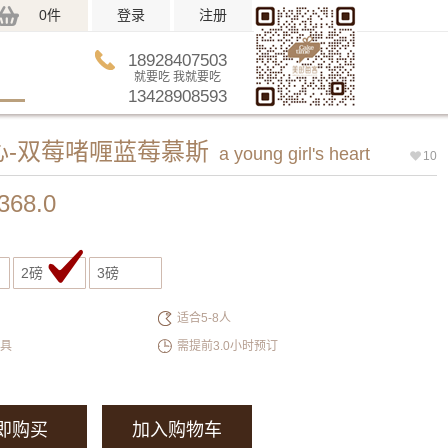
0件
登录
注册
18928407503
就要吃 我就要吃
13428908593
心-双莓啫喱蓝莓慕斯
a young girl's heart
10
368.0
2磅
3磅
适合5-8人
餐具
需提前3.0小时预订
即购买
加入购物车