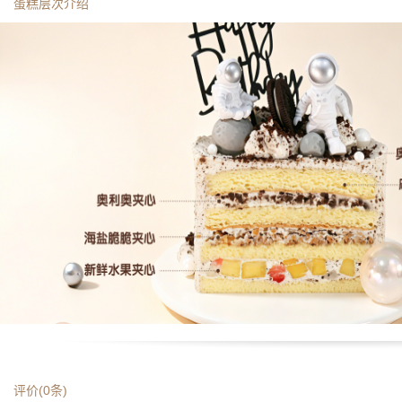
蛋糕层次介绍
评价(
0
条)